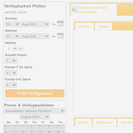
Verfügbarkeit Prüfen
Neuen Aufenthalt
hinzufügen
HOSTEL KÖLN
Anreise
Zimmer
Pakete
Abreise
Nächte
Anzahl Gäste:
Kinder 7-12 Jahre
Kinder 0-6 Jahre
Prüfe Verfügbarkeit
Preise & Verfügbarkeiten
Extras
Mahlzeiten
Aktivit